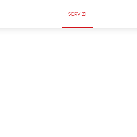
PM GOMME
SERVIZI
CONTATTI
SERVIZI